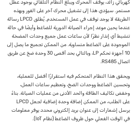
كهربائي زائد، يوقف المحرك ويبلغ النظام التلقائي بوجود عطل
مستمر. سيؤدي هذا إلى تشغيل محرك آخر على الفور وبهذه
الطريقة لا يوجد توقف في عمل المستخدم. يُطلق LPCD رسالة
عندما يحين موعد إجراء الصيانة الدورية للضاغط وأيضًا في حالة
تنشيط أي إنذار نظرًا لأن ساعات عمل جميع وحدات المضخة
الموجودة على الضاغط متساوية. من الممكن تجميع ما يصل إلى
10 أجهزة تحكم LP، وبالتالي بحد أقصى 30 وحدة ضخ عن طريق
اتصال RS485.
ويحقق هذا النظام المتحكم فيه استقرارًا أفضل للعملية،
وتحسين الضاغط ووحدات الضخ، وتعظيم ساعات العمل،
وخفض تكاليف الطاقة والحد الأدنى من عمليات الصيانة. بناءً
على الطلب، من الممكن إضافة وحدة إضافية لجعل LPCD
يرسل إشعارات إلى عنوان بريد إلكتروني محدد يوفر معلومات
في الوقت الفعلي حول ظروف الضاغط (نظام IoT).