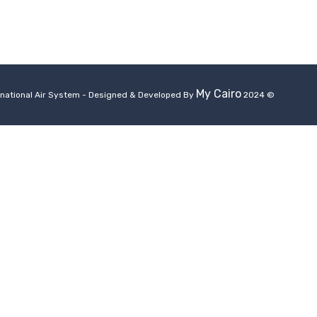
My Cairo
© 2024 International Air System - Designed & Developed By